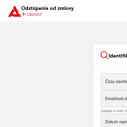
Odstúpenie od zmluvy
Ukončiť
Identif
Číslo návrh
Emailová a
Zadajte e-mail, kt
Dátum naro