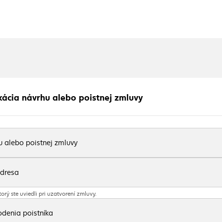
ikácia návrhu alebo poistnej zmluvy
u alebo poistnej zmluvy
dresa
orý ste uviedli pri uzatvorení zmluvy.
denia poistníka